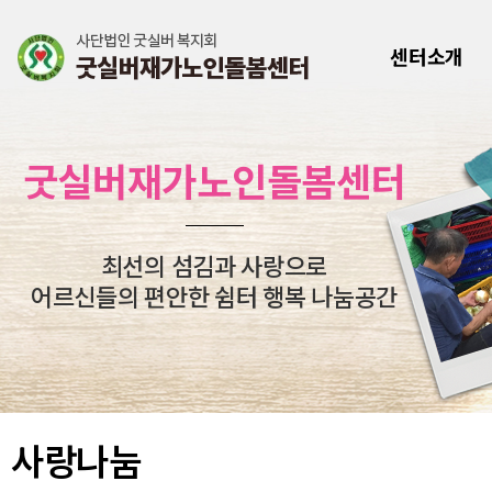
센터소개
굿실버재가노인돌봄센터
최선의 섬김과 사랑으로
어르신들의 편안한 쉼터 행복 나눔공간
사랑나눔