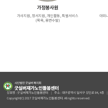
가정봉사원
가사지원, 정서지원, 개인활동, 특별서비스
야외나
(목욕, 용변수발)
상호명 : 굿실버재가노인돌봄센터
|
주소 :
대구광역시 달서구 상인로 84, 4층
Copyright(C) 2017 굿실버재가노인돌봄센터. All rights reserved.