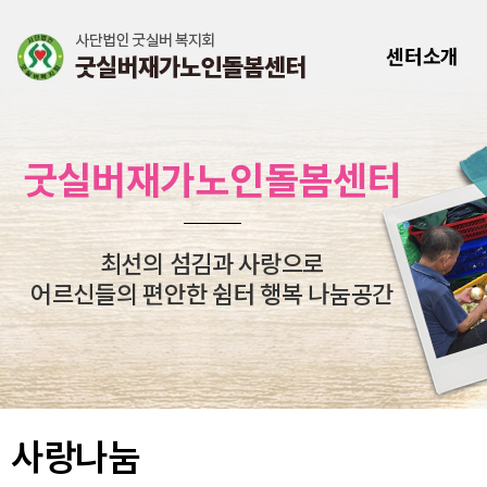
센터소개
굿실버재가노인돌봄센터
최선의 섬김과 사랑으로
어르신들의 편안한 쉼터 행복 나눔공간
사랑나눔